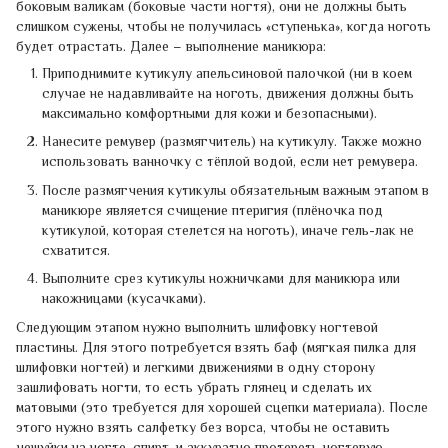
боковым валикам (боковые части ногтя), они не должны быть
слишком сужены, чтобы не получилась «ступенька», когда ноготь
будет отрастать. Далее – выполнение маникюра:
Приподнимите кутикулу апельсиновой палочкой (ни в коем
случае не надавливайте на ноготь, движения должны быть
максимально комфортными для кожи и безопасными).
Нанесите ремувер (размягчитель) на кутикулу. Также можно
использовать ванночку с тёплой водой, если нет ремувера.
После размягчения кутикулы обязательным важным этапом в
маникюре является счищение птеригия (плёночка под
кутикулой, которая стелется на ноготь), иначе гель-лак не
схватится.
Выполните срез кутикулы ножничками для маникюра или
накожницами (кусачками).
Следующим этапом нужно выполнить шлифовку ногтевой
пластины. Для этого потребуется взять баф (мягкая пилка для
шлифовки ногтей) и легкими движениями в одну сторону
зашлифовать ногти, то есть убрать глянец и сделать их
матовыми (это требуется для хорошей сцепки материала). После
этого нужно взять салфетку без ворса, чтобы не оставить
чешуйки на ногте, спирт, и аккуратно протереть ногтевую