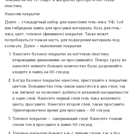
пластину.
Наносим покрытие
Далее – стандартный набор для нанесения гель-лака: УФ, Led
или гибридная лампа для просушки материала, база для гель-
лака, цвет, топовое (финишное) покрытие. Также может
потребоваться тонкая кисть для подведения материала под
кутикулу. Далее – выполнение покрытия:
Нанесите базовое покрытие на ногтевую пластину
втирающими движениями, не просушивайте. Поверх сразу же
нанесите немного большее количество базы, разровняйте,
кладите в лампу на 60 секунд.
Когда базовое покрытие нанесено, приступайте к покрытию
цветом. Большинство гель-лаков наносятся в два слоя, так
как пигмент не позволяет добиться желаемой насыщенности
в один слой. Нанесите первый слой гель-лака желаемого
цвета, просушите. Нанесите второй слой, также просушите.
Ориентировочное время для просушки – 60 секунд.
Топовое покрытие – завершающий слой. Нанесите тонким
слоем топ и просушите в лампе 60 секунд.
Топовые покрытия бывают как с липким слоем, так и без