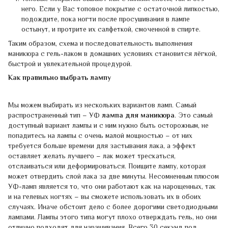
него. Если у Вас топовое покрытие с остаточной липкостью,
подождите, пока ногти после просушивания в лампе
остынут, и протрите их салфеткой, смоченной в спирте.
Таким образом, схема и последовательность выполнения
маникюра с гель-лаком в домашних условиях становится лёгкой,
быстрой и увлекательной процедурой.
Как правильно выбрать лампу
Мы можем выбирать из нескольких вариантов ламп. Самый
распространенный тип – УФ
лампа для маникюра
. Это самый
доступный вариант лампы и с ним нужно быть осторожным, не
попадитесь на лампы с очень малой мощностью – от них
требуется больше времени для застывания лака, а эффект
оставляет желать лучшего – лак может трескаться,
отслаиваться или деформироваться. Поищите лампу, которая
может отвердить слой лака за две минуты. Несомненным плюсом
УФ-ламп является то, что они работают как на нарощенных, так
и на гелевых ногтях – вы сможете использовать их в обоих
случаях. Иначе обстоит дело с более дорогими светодиодными
лампами. Лампы этого типа могут плохо отверждать гель, но они
отлично подходят для наращивания. Всего 30 секунд под