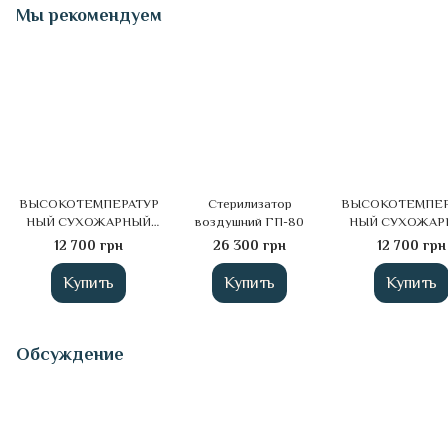
Мы рекомендуем
ВЫСОКОТЕМПЕРАТУР
Стерилизатор
ВЫСОКОТЕМПЕР
НЫЙ СУХОЖАРНЫЙ
воздушний ГП-80
НЫЙ СУХОЖАР
ШКАФ ДЛЯ
ШКАФ ДЛЯ
12 700 грн
26 300 грн
12 700 грн
СТЕРИЛИЗАЦИИ
СТЕРИЛИЗАЦ
MICROSTOP M2
MICROSTOP 
Купить
Купить
Купить
RAINBOW
Обсуждение