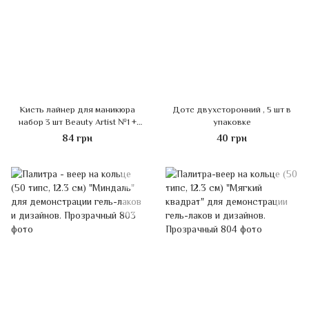
Кисть лайнер для маникюра
Дотс двухсторонний , 5 шт в
набор 3 шт Beauty Artist №1 +
упаковке
№2 + №3
84 грн
40 грн