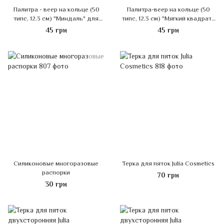
Палитра - веер на кольце (50
Палитра-веер на кольце (50
типс, 12.3 см) "Миндаль" для
типс, 12.3 см) "Мягкий квадрат"
демонстрации гель-лаков и
для демонстрации гель-лаков и
45 грн
45 грн
дизайнов. Прозрачный
дизайнов. Прозрачный
Силиконовые многоразовые
Терка для пяток Julia Cosmetics
распорки
70 грн
30 грн