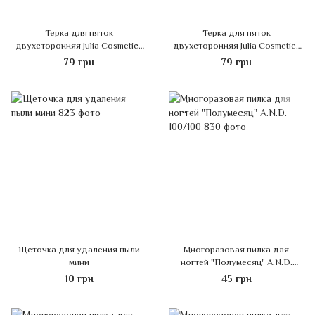
Терка для пяток
Терка для пяток
двухсторонняя Julia Cosmetics
двухсторонняя Julia Cosmetics
(JC-900-4)
(JC-900-5)
79 грн
79 грн
Щеточка для удаления пыли
Многоразовая пилка для
мини
ногтей "Полумесяц" A.N.D.
100/100
10 грн
45 грн