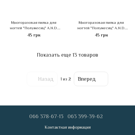
Многоразовая пилка для
Многоразовая пилка для
ногтей "Полумесяц" A.N.D.
ногтей "Полумесяц" A.N.D.
180/180
220/220
45 грн
45 грн
Показать еще 13 товаров
Назад
Вперед
1
из 2
066 378-67-13
063 399-39-62
Контактная информация