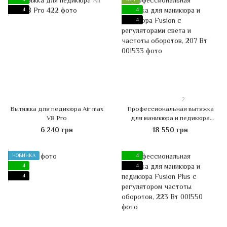
4
4
4
2
Вытяжка для педикюра Air max
Профессиональная вытяжка
V8 Pro
для маникюра и педикюра
Fusion с регуляторами света и
6 240 грн
18 550 грн
частоты оборотов, 207 Вт
НОВИНКА
4
4
4
4