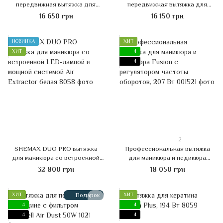
передвижная вытяжка для
передвижная вытяжка для
педикюра Dustwell Air Dust, 50
педикюра Dustwell Air Dust, 50
16 650 грн
16 150 грн
Вт + крепеж к столу в подарок
Вт
НОВИНКА
ХИТ
ХИТ
4
4
2
SHEMAX DUO PRO вытяжка
Профессиональная вытяжка
для маникюра со встроенной
для маникюра и педикюра
LED-лампой и мощной
Fusion с регулятором частоты
32 800 грн
18 050 грн
системой Air Extractor белая
оборотов, 207 Вт
ХИТ
Подарок
ХИТ
4
4
4
4