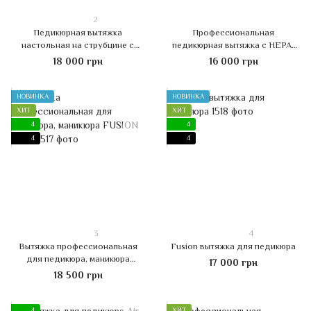
2
Педикюрная вытяжка
Профессиональная
настольная на струбцине с
педикюрная вытяжка с HEPA-
подсветкой Global Fashion D-2
фильтром и подсветкой Global
18 000 грн
16 000 грн
Fashion, 80 Вт
НОВИНКА
НОВИНКА
ХИТ
ХИТ
4
4
4
4
3
4
Вытяжка профессиональная
Fusion вытяжка для педикюра
для педикюра, маникюра
17 000 грн
FUSION PLUS
18 500 грн
4
ХИТ