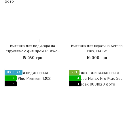
2
Вытяжка для педикюра на
Вытяжка для кератина Keratin
струбцине с фильтром Dustwell
Plus, 194 Вт
Air Dust 50W
15 650 грн
16 000 грн
НОВИНКА
ХИТ
4
4
4
4