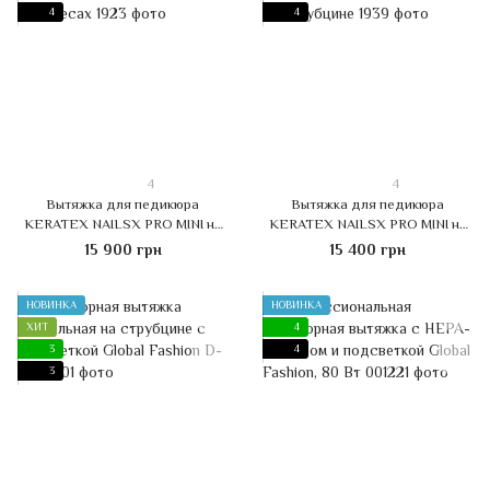
4
4
4
4
Вытяжка для педикюра
Вытяжка для педикюра
KERATEX NAILSX PRO MINI на
KERATEX NAILSX PRO MINI на
колесах
струбцине
15 900 грн
15 400 грн
НОВИНКА
НОВИНКА
ХИТ
4
3
4
3