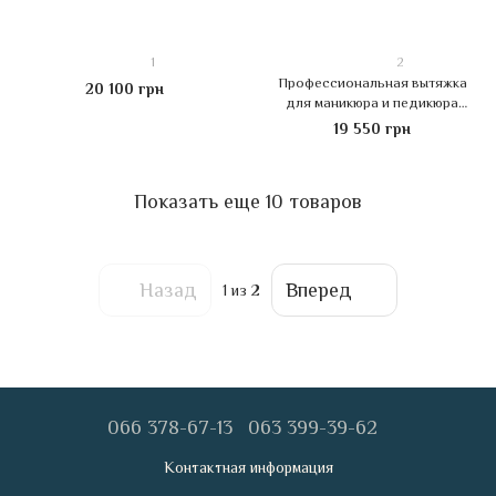
1
2
Профессиональная вытяжка
20 100 грн
для маникюра и педикюра
Fusion Plus с регулятором
19 550 грн
частоты оборотов, 223 Вт
Показать еще 10 товаров
Назад
Вперед
1
из 2
066 378-67-13
063 399-39-62
Контактная информация