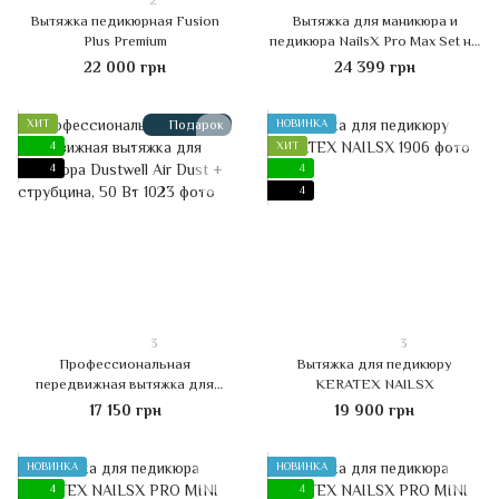
2
Вытяжка педикюрная Fusion
Вытяжка для маникюра и
Plus Premium
педикюра NailsX Pro Max Set на
колесах
22 000 грн
24 399 грн
ХИТ
Подарок
НОВИНКА
4
ХИТ
4
4
4
3
3
Профессиональная
Вытяжка для педикюру
передвижная вытяжка для
KERATEX NAILSX
педикюра Dustwell Air Dust +
17 150 грн
19 900 грн
струбцина, 50 Вт
НОВИНКА
НОВИНКА
4
4