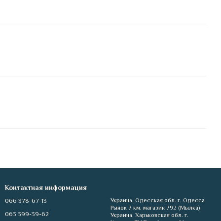
Контактная информация
066 378-67-13
Украина, Одесская обл. г. Одесса
Рынок 7 км. магазин 792 (Мылка)
063 399-39-62
Украина, Харьковская обл. г.