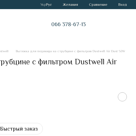
Сравнение
Укр
Рус
Желания
Вход
066 378-67-13
twell
Вытяжка для педикюра на струбцине с фильтром Dustwell Air Dust 50W
рубцине с фильтром Dustwell Air
Быстрый заказ