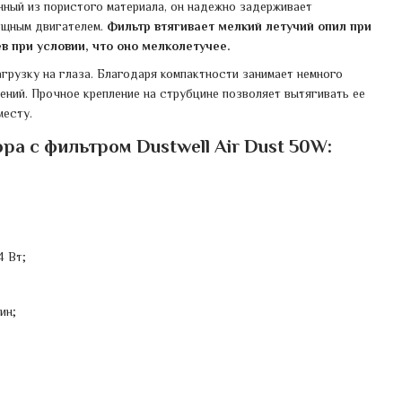
нный из пористого материала, он надежно задерживает
ощным двигателем.
Фильтр втягивает мелкий летучий опил при
в при условии, что оно мелколетучее.
грузку на глаза. Благодаря компактности занимает немного
ний. Прочное крепление на струбцине позволяет вытягивать ее
месту.
а с фильтром Dustwell Air Dust 50W:
4 Вт;
ин;