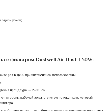
 одной рукой;
 с фильтром Dustwell Air Dust T 50W:
йте раз в день при интенсивном использовании.
.
дения процедуры — 15-20 см.
 от стороны рабочей зоны, с учетом потока пыли, который
илятора.
 к рабочему месту — струбцина с прочным креплением позволяет