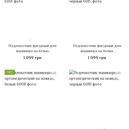
1
Подлокотник фигурный для
Подлокотник фигурный для
маникюра на белых
маникюра на белых
металлических ножках, белый
металлических ножках, черный
1 099 грн
1 099 грн
ХИТ