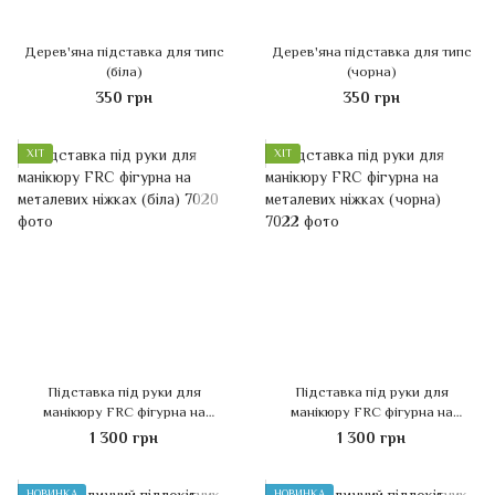
Дерев'яна підставка для типс
Дерев'яна підставка для типс
(біла)
(чорна)
350 грн
350 грн
ХІТ
ХІТ
Підставка під руки для
Підставка під руки для
манікюру FRC фігурна на
манікюру FRC фігурна на
металевих ніжках (біла)
металевих ніжках (чорна)
1 300 грн
1 300 грн
НОВИНКА
НОВИНКА