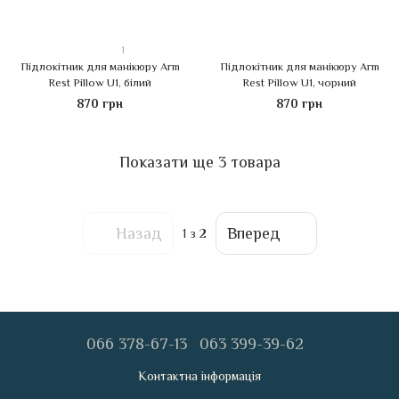
1
Підлокітник для манікюру Arm
Підлокітник для манікюру Arm
Rest Pillow U1, білий
Rest Pillow U1, чорний
870 грн
870 грн
Показати ще 3 товара
Назад
Вперед
1
з 2
066 378-67-13
063 399-39-62
Контактна інформація