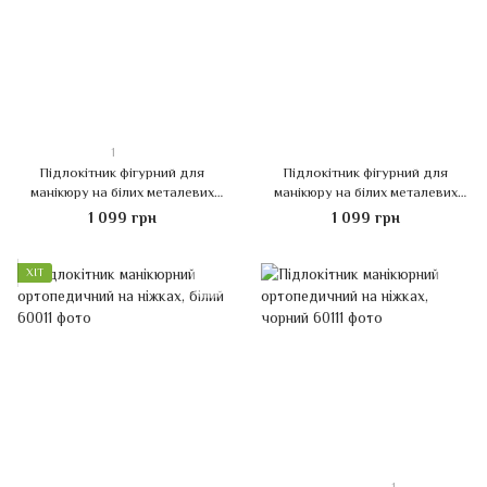
1
Підлокітник фігурний для
Підлокітник фігурний для
манікюру на білих металевих
манікюру на білих металевих
ніжках, білий
ніжках, чорний
1 099 грн
1 099 грн
ХІТ