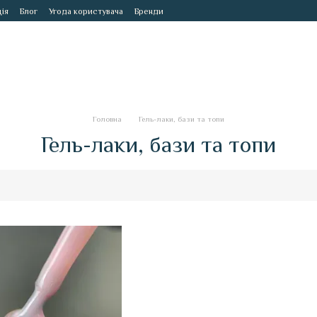
ія
Блог
Угода користувача
Бренди
Головна
Гель-лаки, бази та топи
Гель-лаки, бази та топи