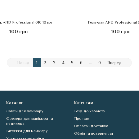
к AND Professional 010 10 мл
Гель-лак AND Professional 0
100 грн
100 грн
Назад
1
2
3
4
5
6
...
9
Вперед
Каталог
Клієнтам
Лампи для манікюру
Вхід до кабінету
Фрезера для манікюра та
Про нас
педикюра
Оплата і доставка
Витяжки для манікюру
Обмін та повернення
Ультразвукові мийки