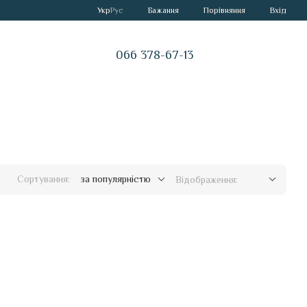
Порівняння
Укр
Рус
Бажання
Вхід
066 378-67-13
Сортування:
за популярністю
Відображення: