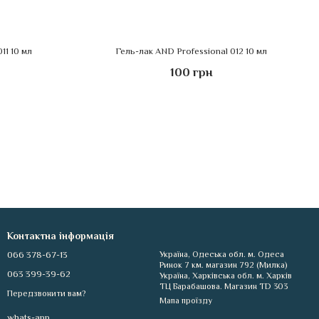
11 10 мл
Гель-лак AND Professional 012 10 мл
100 грн
Контактна інформація
066 378-67-13
Україна, Одеська обл. м. Одеса
Ринок 7 км. магазин 792 (Милка)
063 399-39-62
Україна, Харківська обл. м. Харків
ТЦ Барабашова. Магазин TD 303
Передзвонити вам?
Мапа проїзду
whats-app