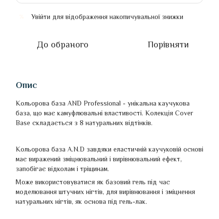
Увійти
для відображення накопичувальної знижки
%
До обраного
Порівняти
Опис
Кольорова база AND Professional - унікальна каучукова
база, що має камуфлювальні властивості. Колекція Cover
Base складається з 8 натуральних відтінків.
Кольорова база A.N.D завдяки еластичній каучуковій основі
має виражений зміцнювальний і вирівнювальний ефект,
запобігає відколам і тріщинам.
Може використовуватися як базовий гель під час
моделювання штучних нігтів, для вирівнювання і зміцнення
натуральних нігтів, як основа під гель-лак.