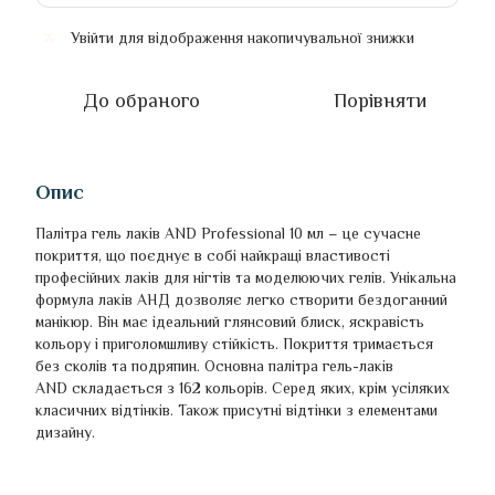
Увійти
для відображення накопичувальної знижки
%
До обраного
Порівняти
Опис
Палітра гель лаків AND Professional 10 мл – це сучасне
покриття, що поєднує в собі найкращі властивості
професійних лаків для нігтів та моделюючих гелів. Унікальна
формула лаків АНД дозволяє легко створити бездоганний
манікюр. Він має ідеальний глянсовий блиск, яскравість
кольору і приголомшливу стійкість. Покриття тримається
без сколів та подряпин. Основна палітра гель-лаків
AND складається з 162 кольорів. Серед яких, крім усіляких
класичних відтінків. Також присутні відтінки з елементами
дизайну.