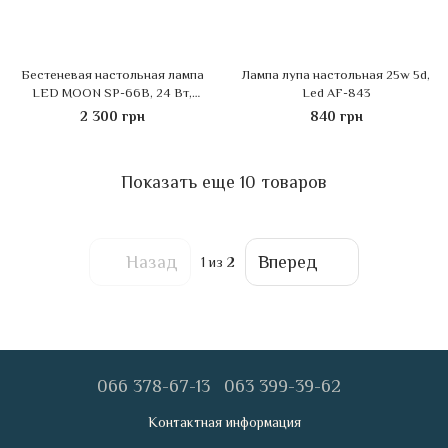
Бестеневая настольная лампа
Лампа лупа настольная 25w 5d,
LED MOON SP-66B, 24 Вт,
Led AF-843
Белая
2 300 грн
840 грн
Показать еще 10 товаров
Назад
Вперед
1
из 2
066 378-67-13
063 399-39-62
Контактная информация