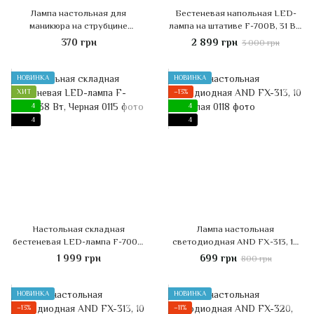
Лампа настольная для
Бестеневая напольная LED-
маникюра на струбцине
лампа на штативе F-700B, 31 Вт,
(черная)
Черная
370 грн
2 899 грн
3 000 грн
НОВИНКА
НОВИНКА
ХИТ
−13%
4
4
4
4
Настольная складная
Лампа настольная
бестеневая LED-лампа F-700A,
светодиодная AND FX-313, 10
38 Вт, Черная
Вт, Белая
1 999 грн
699 грн
800 грн
НОВИНКА
НОВИНКА
−13%
−11%