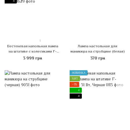
4
1
Бестеневая напольная лампа
Лампа настольная для
на штативе с колесиками F-
маникюра на струбцине (белая)
800F, 36 Вт, Белая
3 999 грн
370 грн
НОВИНКА
ХИТ
−3%
4
4