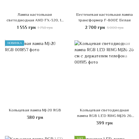
Лампа настольная
Бестеневая настольная лампа
светодиодная AND FX-320, 15
трансформер F-800E Белая
Вт, Черная
1 555 грн
2 700 грн
1 750 грн
3 000 грн
НОВИНКА
Кольцевая лампа MJ-20 RGB
Кольцевая светодиодная
лампа RGB LED RING MJ26 26
380 грн
см с держателем телефона
399 грн
ХИТ