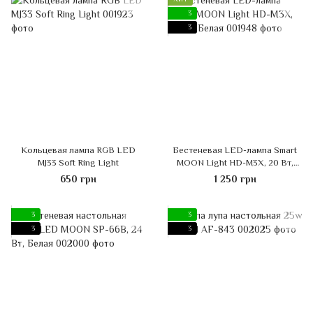
3
3
Кольцевая лампа RGB LED
Бестеневая LED-лампа Smart
MJ33 Soft Ring Light
MOON Light HD-M3X, 20 Вт,
Белая
650 грн
1 250 грн
3
3
3
3