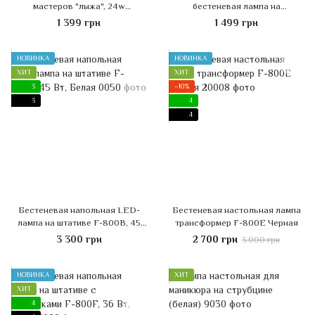
мастеров "лыжа", 24w
бестеневая лампа на
Shadowless Lamp
струбцине, 24 Вт, ЧЕРНАЯ
1 399 грн
1 499 грн
НОВИНКА
НОВИНКА
ХИТ
ХИТ
3
−10%
3
4
4
Бестеневая напольная LED-
Бестеневая настольная лампа
лампа на штативе F-800B, 45
трансформер F-800E Черная
Вт, Белая
3 300 грн
2 700 грн
3 000 грн
НОВИНКА
ХИТ
ХИТ
4