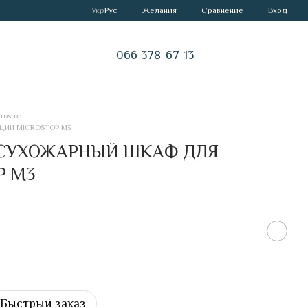
Сравнение
Укр
Рус
Желания
Вход
066 378-67-13
rostop
ЦИИ MICROSTOP M3
СУХОЖАРНЫЙ ШКАФ ДЛЯ
P M3
Быстрый заказ