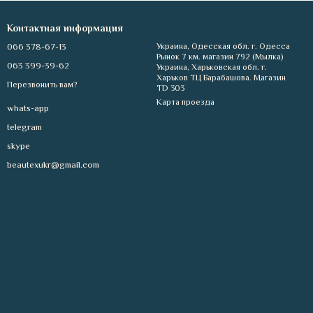
Контактная информация
066 378-67-13
Украина, Одесская обл. г. Одесса
Рынок 7 км. магазин 792 (Мылка)
063 399-39-62
Украина, Харьковская обл. г.
Харьков ТЦ Барабашова. Магазин
Перезвонить вам?
TD 303
Карта проезда
whats-app
telegram
skype
beautexukr@gmail.com