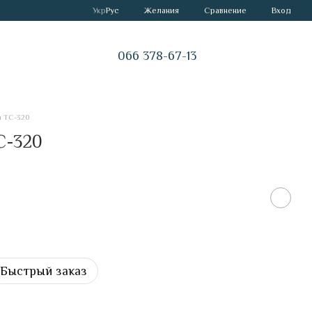
Сравнение
Укр
Рус
Желания
Вход
066 378-67-13
 ТС-320
С-320
Быстрый заказ