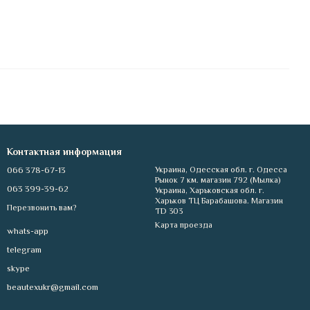
Контактная информация
066 378-67-13
Украина, Одесская обл. г. Одесса
Рынок 7 км. магазин 792 (Мылка)
063 399-39-62
Украина, Харьковская обл. г.
Харьков ТЦ Барабашова. Магазин
Перезвонить вам?
TD 303
Карта проезда
whats-app
telegram
skype
beautexukr@gmail.com