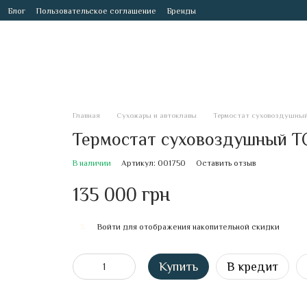
Блог
Пользовательское соглашение
Бренды
Главная
Сухожары и автоклавы
Термостат суховоздушный
Термостат суховоздушный Т
В наличии
Артикул: 001750
Оставить отзыв
135 000 грн
Войти
для отображения накопительной скидки
%
Купить
В кредит