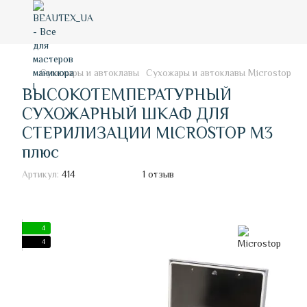
Сухожары и автоклавы
Сухожары и автоклавы Microstop
В
ВЫСОКОТЕМПЕРАТУРНЫЙ
СУХОЖАРНЫЙ ШКАФ ДЛЯ
СТЕРИЛИЗАЦИИ MICROSTOP M3
плюс
Артикул:
414
1 отзыв
4
4