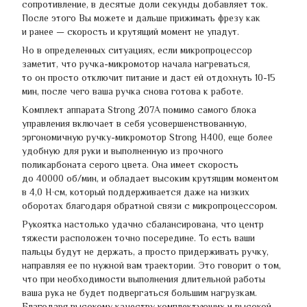
сопротивление, в десятые доли секунды добавляет ток.
После этого Вы можете и дальше прижимать фрезу как
и ранее — скорость и крутящий момент не упадут.
Но в определенных ситуациях, если микропроцессор
заметит, что ручка-микромотор начала нагреваться,
то он просто отключит питание и даст ей отдохнуть 10-15
мин, после чего ваша ручка снова готова к работе.
Комплект аппарата Strong 207А помимо самого блока
управления включает в себя усовершенствованную,
эргономичную ручку-микромотор Strong H400, еще более
удобную для руки и выполненную из прочного
поликарбоната серого цвета. Она имеет скорость
до 40000 об/мин, и обладает высоким крутящим моментом
в 4,0 Н·см, который поддерживается даже на низких
оборотах благодаря обратной связи с микропроцессором.
Рукоятка настолько удачно сбалансирована, что центр
тяжести расположен точно посередине. То есть ваши
пальцы будут не держать, а просто придерживать ручку,
направляя ее по нужной вам траектории. Это говорит о том,
что при необходимости выполнения длительной работы
ваша рука не будет подвергаться большим нагрузкам.
Благодаря высокому качеству комплектующих и высокой