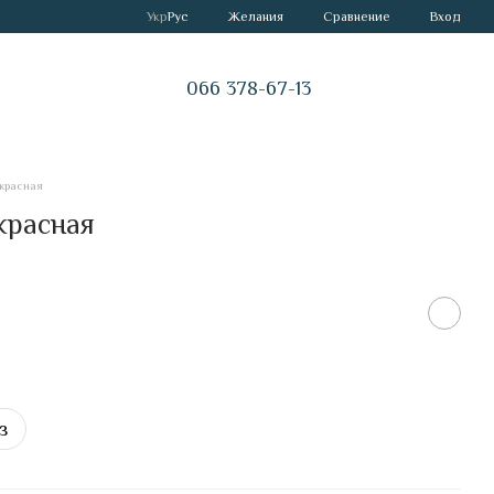
Сравнение
Укр
Рус
Желания
Вход
066 378-67-13
красная
красная
з