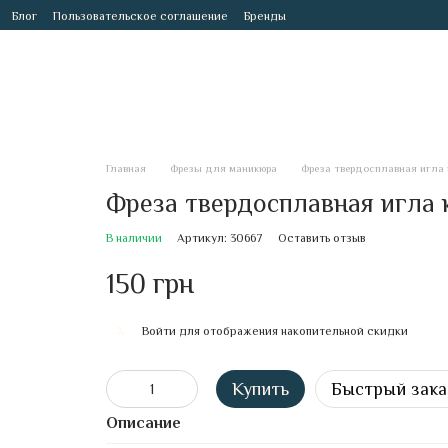
Блог
Пользовательское соглашение
Бренды
Главная
Фрезы для маникюра
Фреза твердосплавная игла 
Фреза твердосплавная игла 
В наличии
Артикул: 30667
Оставить отзыв
150 грн
Войти
для отображения накопительной скидки
%
Купить
Быстрый зака
Описание