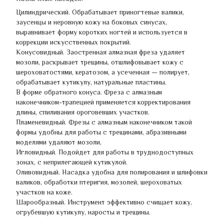
Цилиндрический. Обрабатывает приногтевые валики,
заусенцы и неровную кожу на боковых синусах,
выравнивает форму коротких ногтей и используется в
коррекции искусственных покрытий.
Конусовидный. Заостренная алмазная фреза удаляет
мозоли, раскрывает трещины, отшлифовывает кожу с
шероховатостями, кератозом, а усеченная — полирует,
обрабатывает кутикулу, натуральные пластины.
В форме обратного конуса. Фреза с алмазным
наконечником-трапецией применяется корректирования
длины, спиливания ороговевших участков.
Пламеневидный. Фрезы с алмазным наконечником такой
формы удобны для работы с трещинами, абразивными
моделями удаляют мозоли,
Игловидный. Подойдет для работы в труднодоступных
зонах, с неприлегающей кутикулой.
Оливовидный. Насадка удобна для полирования и шлифовки
валиков, обработки птеригия, мозолей, шероховатых
участков на коже.
Шарообразный. Инструмент эффективно счищает кожу,
огрубевшую кутикулу, наросты и трещины.