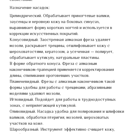
Назначение насадок:
Цилиндрический. Обрабатывает приногтевые валики,
заусенцы и неровную кожу на боковых синусах,
выравнивает форму коротких ногтей и используется в
коррекции искусственных покрытий.
Конусовидный. Заостренная алмазная фреза удаляет
мозоли, раскрывает трещины, отшлифовывает кожу с
шероховатостями, кератозом, а усеченная — полирует,
обрабатывает кутикулу, натуральные пластины.
В форме обратного конуса. Фреза с алмазным
наконечником-трапецией применяется корректирования
длины, спиливания ороговевших участков.
Пламеневидный. Фрезы с алмазным наконечником такой
формы удобны для работы с трещинами, абразивными
моделями удаляют мозоли,
Игловидный. Подойдет для работы в труднодоступных
зонах, с неприлегающей кутикулой.
Оливовидный. Насадка удобна для полирования и шлифовки
валиков, обработки птеригия, мозолей, шероховатых
участков на коже.
Шарообразный. Инструмент эффективно счищает кожу,