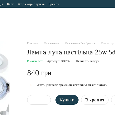
ія
Блог
Угода користувача
Бренди
Головна
Освітлення
Освітлення Без бренда
Лампа луп
Лампа лупа настільна 25w 5d
В наявності
Артикул: 002025
Написати відгук
840 грн
Увійти
для відображення накопичувальної знижки
%
Купити
В кредит