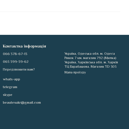
Контактна інформація
066 378-67-13
Україна, Одеська обл. м. Одеса
Ринок 7 км. магазин 792 (Милка)
063 399-39-62
Україна, Харківська обл. м. Харків
ТЦ Барабашова. Магазин TD 303
Передзвонити вам?
Мапа проїзду
whats-app
telegram
skype
beautexukr@gmail.com