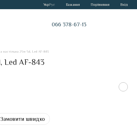
Порівняння
Укр
Рус
Бажання
Вхід
066 378-67-13
а настільна 25w 5d, Led AF-843
, Led AF-843
Замовити швидко