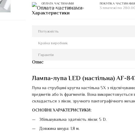
ОПЛАТА ЧАСТИНАМИ
ПОКУПКА ЧАСТИНАМ
3 платежі по 280.00 грн
3 платежі по 280.00
Характеристики
Потужність
Країна виробник
Гарантія
Опис
Лампа-лупа LED (настільна) AF-84
Лупа на струбцині кругла настільна 5Х з підсвічуванн
предметів або їх фрагментів. Вона використовується в 
складається з лінзи, зручного пантографічного механі
ОСНОВНІ ХАРАКТЕРИСТИКИ:
Збільшувальна здатність лінзи: 5 D.
Довжина шнура: 1,8 м.