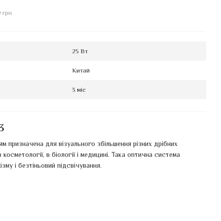
И
 грн
25 Вт
Китай
3 міс
3
ям призначена для візуального збільшення різних дрібних
косметології, в біології і медицині. Така оптична система
зму і безтіньовий підсвічування.