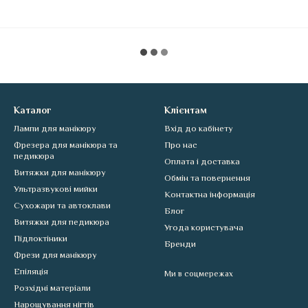
Каталог
Клієнтам
Лампи для манікюру
Вхід до кабінету
Фрезера для манікюра та
Про нас
педикюра
Оплата і доставка
Витяжки для манікюру
Обмін та повернення
Ультразвукові мийки
Контактна інформація
Сухожари та автоклави
Блог
Витяжки для педикюра
Угода користувача
Підлоктіники
Бренди
Фрези для манікюру
Епіляція
Ми в соцмережах
Розхідні матеріали
Нарощування нігтів