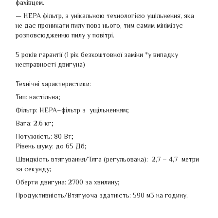
фахівцем.
— HEPA фільтр, з унікальною технологією ущільнення, яка
не дає проникати пилу повз нього, тим самим мінімізує
розповсюдженню пилу у повітрі.
5 років гарантії (1 рік безкоштовної заміни *у випадку
несправності двигуна)
Технічні характеристики:
Тип: настільна;
Фільтр: HEPA–фільтр з ущільненням;
Вага: 2.6 кг;
Потужність: 80 Вт;
Рівень шуму: до 65 Дб;
Швидкість втягування/Тяга (регульована): 2,7 – 4,7 метри
за секунду;
Оберти двигуна: 2700 за хвилину;
Продуктивність/Втягуюча здатність: 590 м3 на годину.