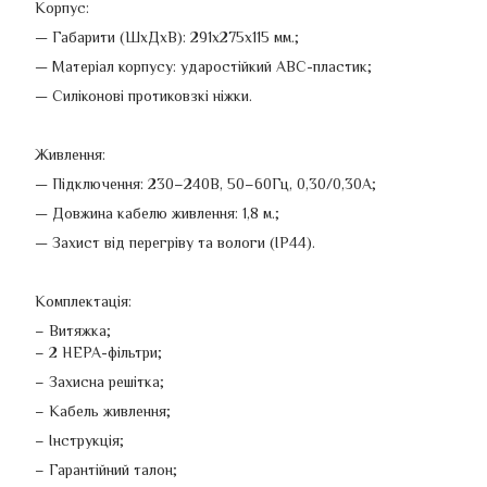
Корпус:
— Габарити (ШхДхВ): 291х275х115 мм.;
— Матеріал корпусу: ударостійкий ABС-пластик;
— Силіконові протиковзкі ніжки.
Живлення:
— Підключення: 230–240В, 50–60Гц, 0,30/0,30A;
— Довжина кабелю живлення: 1,8 м.;
— Захист від перегріву та вологи (IP44).
Комплектація:
– Витяжка;
– 2 HEPA-фільтри;
– Захисна решітка;
– Кабель живлення;
– Інструкція;
– Гарантійний талон;