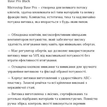
Base Pro Black
Microstop Base Pro – створена для великого потоку
клієнтів, здатна вловлювати всі типи матеріалів та велику
фракцію пилу. Компактна, естетична, тиха та надзвичайно
потужна витяжка, яка впорається з будь-яким пилом.
— Обладнана новітнім, високоефективним німецьким
вентилятором потужністю, який забезпечує високу
здатність втягування пилу навіть при мінімальних обертах.
— Має регулятор обертів, що дозволяє використовувати
витяжку лише на 50% від максимальної потужності без
втрати ефективності втягування.
— Оснащена кнопкою вмикання та вимикання для зручного
управління витяжкою та фіксації обраної потужності.
— Корпус витяжки виготовлений з ударостійкого АБС-
пластику. Захисні решітки та всі кріплення виконані з
нержавіючої сталі.
— Витяжка виготовлена з якісних, сертифікованих та
ретельно підібраних матеріалів та комплектуючих. Повністю
ручна збірка, контроль якості виконується окремим