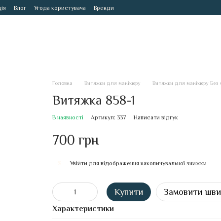
ія
Блог
Угода користувача
Бренди
Головна
Витяжки для манікюру
Витяжки для манікюру Без
Витяжка 858-1
В наявності
Артикул: 337
Написати відгук
700 грн
Увійти
для відображення накопичувальної знижки
%
Купити
Замовити шв
Характеристики