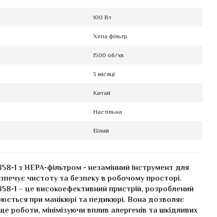
100 Вт
Хепа фільтр
1500 об/хв
3 місяці
Китай
Настільна
Білий
-858-1 з HEPA-фільтром - незамінний інструмент для
зпечує чистоту та безпеку в робочому просторі.
Q-858-1 – це високоефективний пристрій, розроблений
юється при манікюрі та педикюрі. Вона дозволяє
 роботи, мінімізуючи вплив алергенів та шкідливих