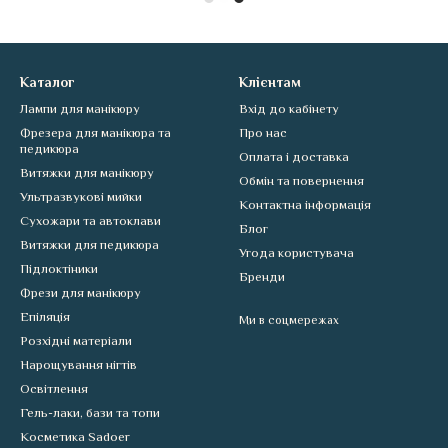
Каталог
Клієнтам
Лампи для манікюру
Вхід до кабінету
Фрезера для манікюра та
Про нас
педикюра
Оплата і доставка
Витяжки для манікюру
Обмін та повернення
Ультразвукові мийки
Контактна інформація
Сухожари та автоклави
Блог
Витяжки для педикюра
Угода користувача
Підлоктіники
Бренди
Фрези для манікюру
Епіляція
Ми в соцмережах
Розхідні матеріали
Нарощування нігтів
Освітлення
Гель-лаки, бази та топи
Косметика Sadoer