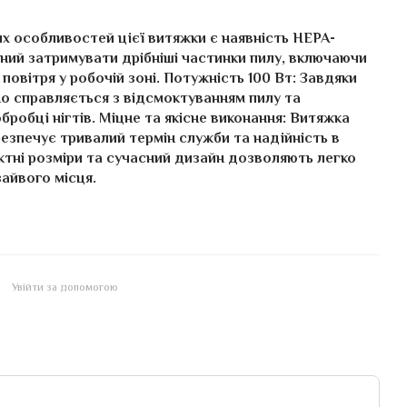
х особливостей цієї витяжки є наявність HEPA-
ний затримувати дрібніші частинки пилу, включаючи
повітря у робочій зоні. Потужність 100 Вт: Завдяки
о справляється з відсмоктуванням пилу та
робці нігтів. Міцне та якісне виконання: Витяжка
безпечує тривалий термін служби та надійність в
актні розміри та сучасний дизайн дозволяють легко
зайвого місця.
Увійти за допомогою