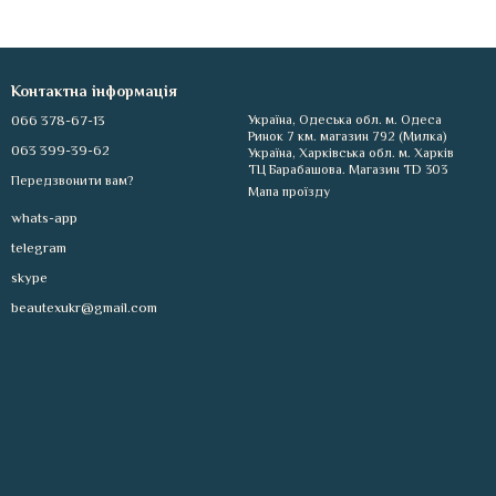
Контактна інформація
066 378-67-13
Україна, Одеська обл. м. Одеса
Ринок 7 км. магазин 792 (Милка)
063 399-39-62
Україна, Харківська обл. м. Харків
ТЦ Барабашова. Магазин TD 303
Передзвонити вам?
Мапа проїзду
whats-app
telegram
skype
beautexukr@gmail.com