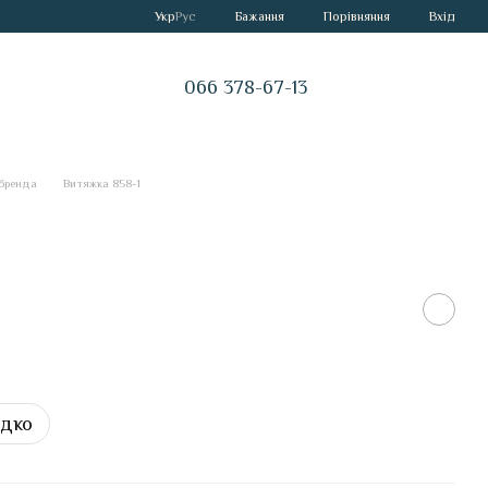
Порівняння
Укр
Рус
Бажання
Вхід
066 378-67-13
 бренда
Витяжка 858-1
идко