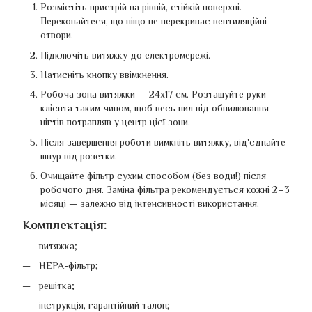
Розмістіть пристрій на рівній, стійкій поверхні.
Переконайтеся, що ніщо не перекриває вентиляційні
отвори.
Підключіть витяжку до електромережі.
Натисніть кнопку ввімкнення.
Робоча зона витяжки — 24х17 см. Розташуйте руки
клієнта таким чином, щоб весь пил від обпилювання
нігтів потрапляв у центр цієї зони.
Після завершення роботи вимкніть витяжку, від'єднайте
шнур від розетки.
Очищайте фільтр сухим способом (без води!) після
робочого дня. Заміна фільтра рекомендується кожні 2–3
місяці — залежно від інтенсивності використання.
Комплектація:
витяжка;
HEPA-фільтр;
решітка;
інструкція, гарантійний талон;