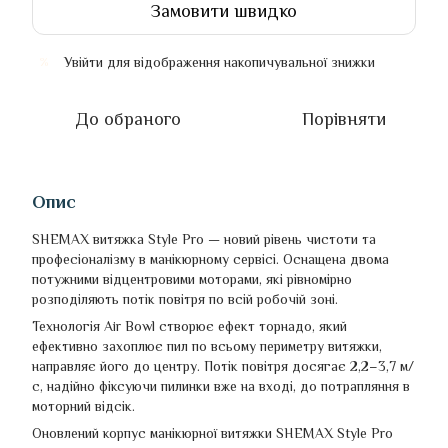
Замовити швидко
Увійти
для відображення накопичувальної знижки
%
До обраного
Порівняти
Опис
SHEMAX витяжка Style Pro — новий рівень чистоти та
професіоналізму в манікюрному сервісі. Оснащена двома
потужними відцентровими моторами, які рівномірно
розподіляють потік повітря по всій робочій зоні.
Технологія Air Bowl створює ефект торнадо, який
ефективно захоплює пил по всьому периметру витяжки,
направляє його до центру. Потік повітря досягає 2,2–3,7 м/
с, надійно фіксуючи пилинки вже на вході, до потрапляння в
моторний відсік.
Оновлений корпус манікюрної витяжки SHEMAX Style Pro