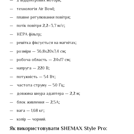
2 відцентрових мотори;
технологія Air Bowl;
плавне регулювання повітря;
потік повітря 2,2–3,7 м/с;
HEPA фільтр;
решітка фіксується на магнітах;
розміри — 36,8х20х7,4 см;
робоча область — 24х17 см;
напруга — 220 В;
потужність — 54 Вт;
частота струму — 50 Гц;
довжина шнура адаптера — 2,2 м;
блок живлення — 2,5А;
вага — 1,68 кг;
колір — чорний.
Як використовувати SHEMAX Style Pro: