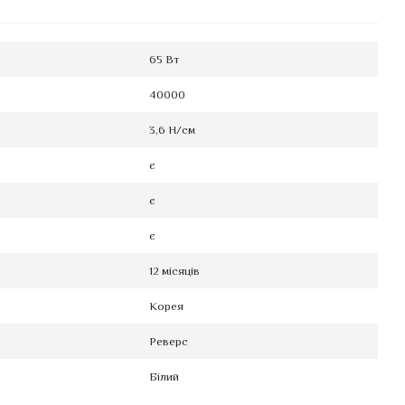
65 Вт
40000
3,6 Н/см
є
є
є
12 місяців
Корея
Реверс
Білий