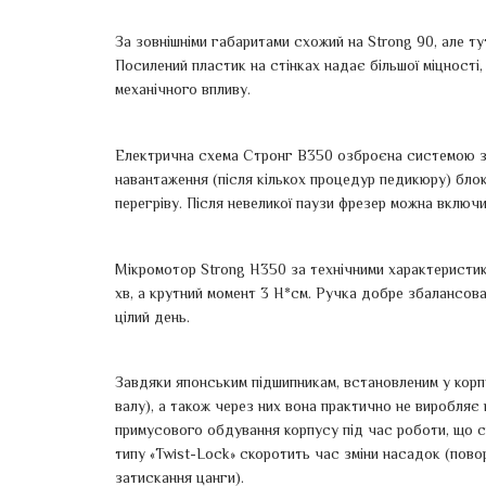
За зовнішніми габаритами схожий на Strong 90, але т
Посилений пластик на стінках надає більшої міцност
механічного впливу.
Електрична схема Стронг B350 озброєна системою за
навантаження (після кількох процедур педикюру) бло
перегріву. Після невеликої паузи фрезер можна включ
Мікромотор Strong H350 за технічними характеристик
хв, а крутний момент 3 Н*см. Ручка добре збалансован
цілий день.
Завдяки японським підшипникам, встановленим у корпус
валу), а також через них вона практично не виробляє ш
примусового обдування корпусу під час роботи, що 
типу «Twist-Lock» скоротить час зміни насадок (пово
затискання цанги).