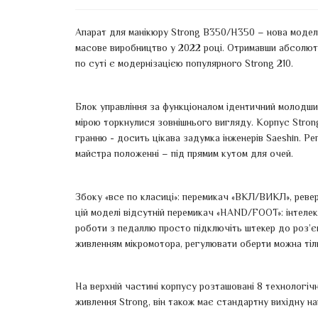
Апарат для манікюру Strong B350/H350 – нова модель
масове виробництво у 2022 році. Отримавши абсолютн
по суті є модернізацією популярного Strong 210.
Блок управління за функціоналом ідентичний молодшим
мірою торкнулися зовнішнього вигляду. Корпус Stron
гранню - досить цікава задумка інженерів Saeshin. Р
майстра положенні – під прямим кутом для очей.
Збоку «все по класиці»: перемикач «ВКЛ/ВИКЛ», ревер
цій моделі відсутній перемикач «HAND/FOOT»: інтелек
роботи з педаллю просто підключіть штекер до роз’єму
живленням мікромотора, регулювати оберти можна тіль
На верхній частині корпусу розташовані 8 технологічн
живлення Strong, він також має стандартну вихідну н