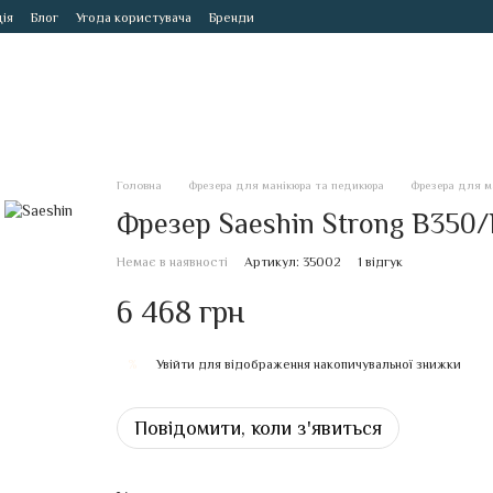
ія
Блог
Угода користувача
Бренди
Головна
Фрезера для манікюра та педикюра
Фрезера для м
Фрезер Saeshin Strong B350/
Немає в наявності
Артикул: 35002
1 відгук
6 468 грн
Увійти
для відображення накопичувальної знижки
%
Повідомити, коли з'явиться