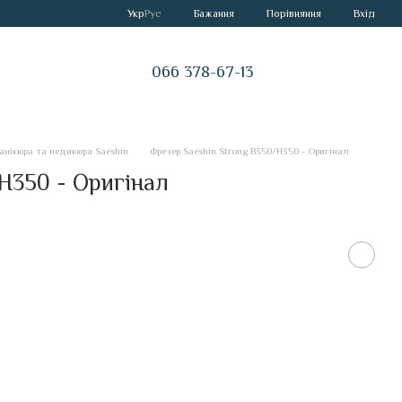
Порівняння
Укр
Рус
Бажання
Вхід
066 378-67-13
анікюра та педикюра Saeshin
Фрезер Saeshin Strong B350/H350 - Оригінал
H350 - Оригінал