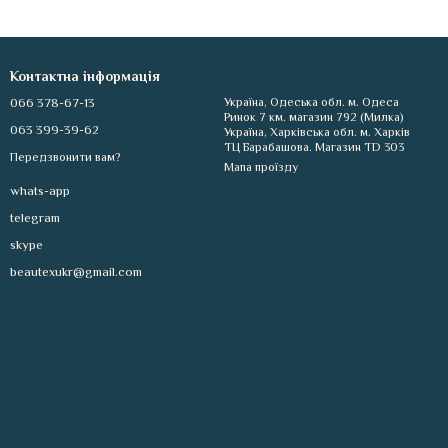
Контактна інформація
066 378-67-13
Україна, Одеська обл. м. Одеса
Ринок 7 км. магазин 792 (Милка)
063 399-39-62
Україна, Харківська обл. м. Харків
ТЦ Барабашова. Магазин TD 303
Передзвонити вам?
Мапа проїзду
whats-app
telegram
skype
beautexukr@gmail.com