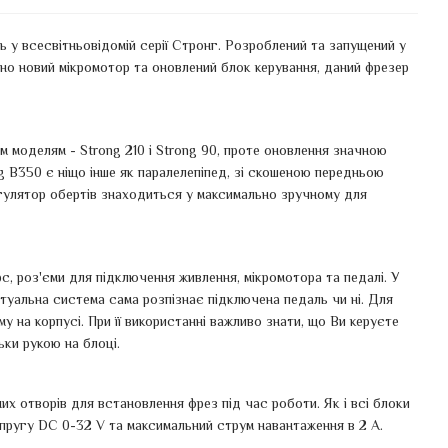
 у всесвітньовідомій серії Стронг. Розроблений та запущений у
о новий мікромотор та оновлений блок керування, даний фрезер
 моделям - Strong 210 і Strong 90, проте оновлення значною
g B350 є ніщо інше як паралелепіпед, зі скошеною передньою
егулятор обертів знаходиться у максимально зручному для
с, роз'єми для підключення живлення, мікромотора та педалі. У
туальна система сама розпізнає підключена педаль чи ні. Для
 на корпусі. При її використанні важливо знати, що Ви керуєте
ки рукою на блоці.
их отворів для встановлення фрез під час роботи. Як і всі блоки
апругу DC 0-32 V та максимальний струм навантаження в 2 А.