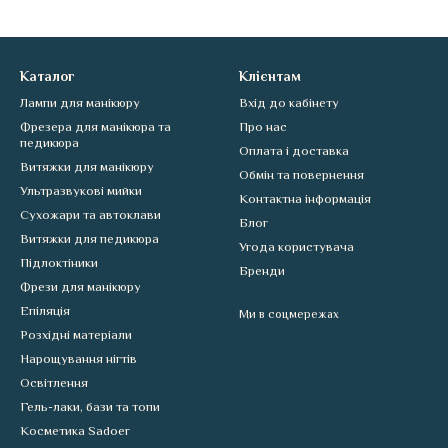
Каталог
Клієнтам
Лампи для манікюру
Вхід до кабінету
Фрезера для манікюра та
Про нас
педикюра
Оплата і доставка
Витяжки для манікюру
Обмін та повернення
Ультразвукові мийки
Контактна інформація
Сухожари та автоклави
Блог
Витяжки для педикюра
Угода користувача
Підлоктіники
Бренди
Фрези для манікюру
Епіляція
Ми в соцмережах
Розхідні матеріали
Нарощування нігтів
Освітлення
Гель-лаки, бази та топи
Косметика Sadoer