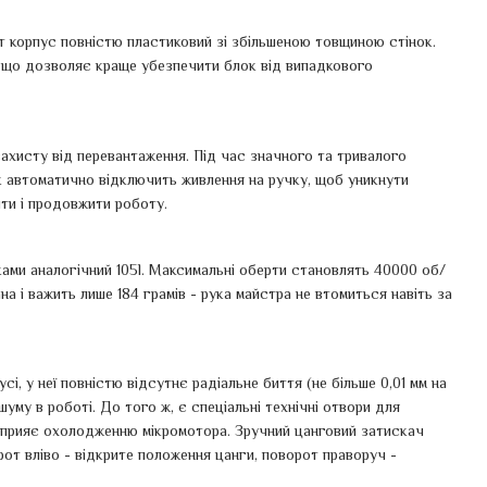
ут корпус повністю пластиковий зі збільшеною товщиною стінок.
і, що дозволяє краще убезпечити блок від випадкового
хисту від перевантаження. Під час значного та тривалого
к автоматично відключить живлення на ручку, щоб уникнути
ити і продовжити роботу.
ами аналогічний 105l. Максимальні оберти становлять 40000 об/
а і важить лише 184 грамів - рука майстра не втомиться навіть за
і, у неї повністю відсутнє радіальне биття (не більше 0,01 мм на
уму в роботі. До того ж, є спеціальні технічні отвори для
сприяє охолодженню мікромотора. Зручний цанговий затискач
рот вліво - відкрите положення цанги, поворот праворуч -