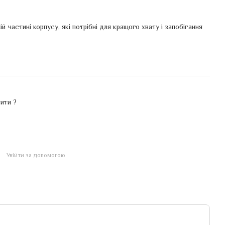
й частині корпусу, які потрібні для кращого хвату і запобігання
ити ?
Увійти за допомогою