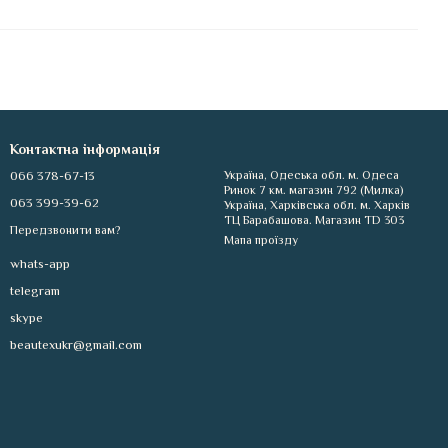
Контактна інформація
066 378-67-13
Україна, Одеська обл. м. Одеса
Ринок 7 км. магазин 792 (Милка)
063 399-39-62
Україна, Харківська обл. м. Харків
ТЦ Барабашова. Магазин TD 303
Передзвонити вам?
Мапа проїзду
whats-app
telegram
skype
beautexukr@gmail.com