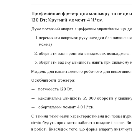
Професійний фрезер для манікюру та педикю
120 Вт; Крутний момент 4 Н*см
Дуже потужний апарат з цифровим управлінням, що до
перемикати напрямок руху насадки без вимкнення
можна)
вберігати ваші гроші від випадкових пошкоджень, 
зберігати задану швидкість навіть при сильному 
Модель для навантаженого робочого дня вимогливого
Особливості фрезера:
потужність 120 Вт,
максимальна швидкість 35 000 оборотів у хвилину
обертальний момент 4,0 Н*см
С такими технічними характеристиками всі процедури,
нігтів будуть проходити набагато швидше і легше. Ви
в роботі. Внаслідок того, що форма апарату витягнута