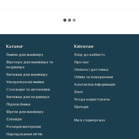
Каталог
Клієнтам
Лампи для манікюру
Вхід до кабінету
Фрезера для манікюра та
Про нас
педикюра
Оплата і доставка
Витяжки для манікюру
Обмін та повернення
Ультразвукові мийки
Контактна інформація
Сухожари та автоклави
Блог
Витяжки для педикюра
Угода користувача
Підлоктіники
Бренди
Фрези для манікюру
Епіляція
Ми в соцмережах
Розхідні матеріали
Нарощування нігтів