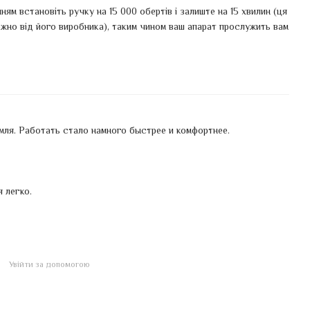
ям встановіть ручку на 15 000 обертів і залиште на 15 хвилин (ця
жно від його виробника), таким чином ваш апарат прослужить вам
мля. Работать стало намного быстрее и комфортнее.
 легко.
Увійти за допомогою