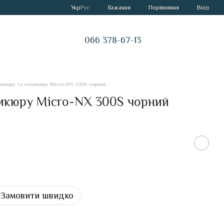
Порівняння
Укр
Рус
Бажання
Вхід
066 378-67-13
нікюру та педикюру Micro-NX 300S чорний
икюру Micro-NX 300S чорний
Замовити швидко