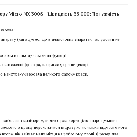
ру Micro-NX 300S - Швидкість 35 000; Потужність
зволяє:
 апарату (нагадуємо, що в аналогових апаратах так робити не
оскільки в ньому є захисні функції
навантаженні фрезера, наприклад при педикюрі
 майстра-універсала великого салону краси.
,
 пов'язані з манікюром, педикюром, корекцією і нарощування
 зможете в цьому переконатися відразу ж, як тільки відчуєте його
 вгору, він займає мало місця на робочому столі. Фрезер має