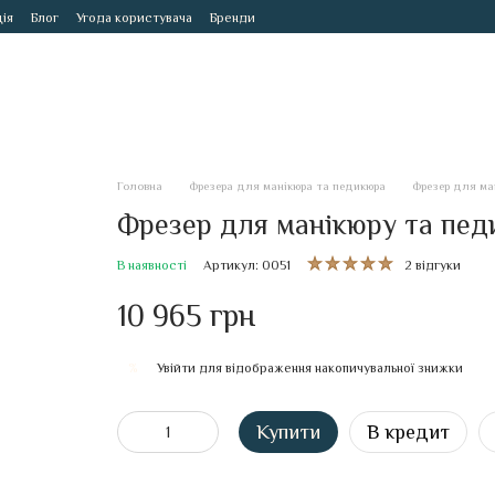
ія
Блог
Угода користувача
Бренди
Головна
Фрезера для манікюра та педикюра
Фрезер для ма
Фрезер для манікюру та пед
В наявності
Артикул: 0051
2 відгуки
10 965 грн
Увійти
для відображення накопичувальної знижки
%
Купити
В кредит