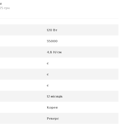
И
25 грн
120 Вт
35000
4,8 Н/см
є
є
є
12 місяців
Корея
Реверс