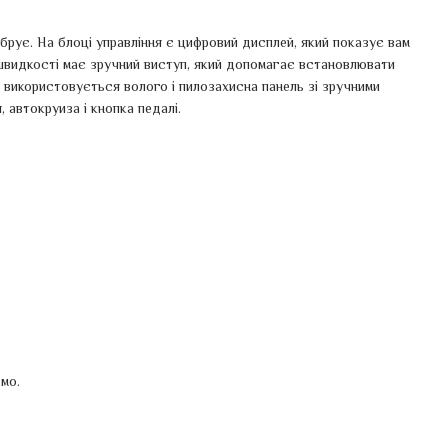
вібрує. На блоці управління є цифровий дисплей, який показує вам
 швидкості має зручний виступ, який допомагає встановлювати
 використовується волого і пилозахисна панель зі зручними
 автокруиза і кнопка педалі.
мо.