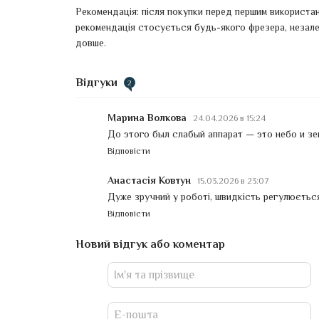
Рекомендація: після покупки перед першим використанн
рекомендація стосується будь-якого фрезера, незале
довше.
Відгуки
2
Марина Волкова
24.04.2026 в 15:24
До этого был слабый аппарат — это небо и зе
Відповісти
Анастасія Ковтун
15.03.2026 в 23:07
Дуже зручний у роботі, швидкість регулюється
Відповісти
Новий відгук або коментар