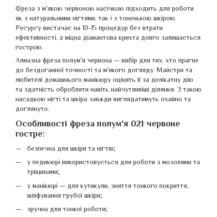
Фреза з м'якою червоною насічкою підходить для роботи
як з натуральними нігтями, так і з тоненькою шкірою.
Ресурсу вистачає на 10-15 процедур без втрати
ефективності, а міцна діамантова крихта довго залишається
гострою.
Алмазна фреза полум'я червона — вибір для тих, хто прагне
до бездоганної точності та м'якого догляду. Майстри та
любителі домашнього манікюру оцінять її за делікатну дію
та здатність обробляти навіть найчутливіші ділянки. З такою
насадкою нігті та шкіра завжди виглядатимуть охайно та
доглянуто.
Особливості фреза полум'я 021 червоне
гостре:
безпечна для шкіри та нігтів;
у педикюрі використовується для роботи з мозолями та
тріщинами;
у манікюрі — для кутикули, зняття тонкого покриття,
шліфування грубої шкіри;
зручна для тонкої роботи;