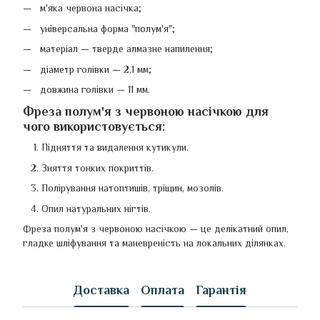
м'яка червона насічка;
універсальна форма "полум'я";
матеріал — тверде алмазне напилення;
діаметр голівки — 2,1 мм;
довжина голівки — 11 мм.
Фреза полум'я з червоною насічкою для
чого використовується:
Підняття та видалення кутикули.
Зняття тонких покриттів.
Полірування натоптишів, тріщин, мозолів.
Опил натуральних нігтів.
Фреза полум'я з червоною насічкою — це делікатний опил,
гладке шліфування та маневреність на локальних ділянках.
Доставка
Оплата
Гарантія