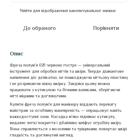
Увійти
для відображення накопичувальної знижки
%
До обраного
Порівняти
Опис
Фреза полум'я 021 червоне гостре — універсальний
інструмент для обробки нігтів та шкіри. Тверде діамантове
напилення діє делікатно, не пошкоджуючи нігтьову пластину
і не розриваючи ніжну шкірку. Завдяки цьому можна
працювати з кутикулою та бічними валиками, зберігаючи
нігті міцними та доглянутими.
Купити фрезу полум'я для манікюру віддають перевагу
майстрам за особливу маневреність — опрацьовує навіть
важкодоступні зони. Насадка м'яко піднімає кутикулу,
видаляє легкі покриття і дбайливо шліфує огрубілу шкіру.
Вона справляється з мозолями та тріщинами, повертає шкірі
гладкість та доглянутий вигляд.