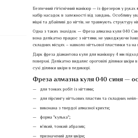
Безпечний гігієнічний манікюр — із фрезером у руках 
набір насадок в залежності від завдань. Особливу ув
міцні та дбайливі до нігтів, не травмують структуру 
Одна з таких знахідок — Фреза алмазна куля 040 Синя
вона делікатно працює з нігтями, не ушкоджуючи їхн
складних місцях – навколо нігтьової пластинки та на ш
Дарк фреза діамантова куля для манікюру 4 мм підходи
поверхні. Делікатно видаляє ороговілі ділянки шкіри 
сухі ділянки шкіри в педикюрі.
Фреза алмазна куля 040 синя — ос
для тонких робіт із нігтями;
для пірсингу нігтьових пластин та складних нейл-
виконана з твердої алмазної крихти;
форма "кулька";
м'який, тонкий абразив;
призначений для шкіри;