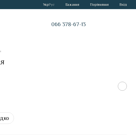
Порівняння
Укр
Рус
Бажання
Вхід
066 378-67-13
я
ня
идко