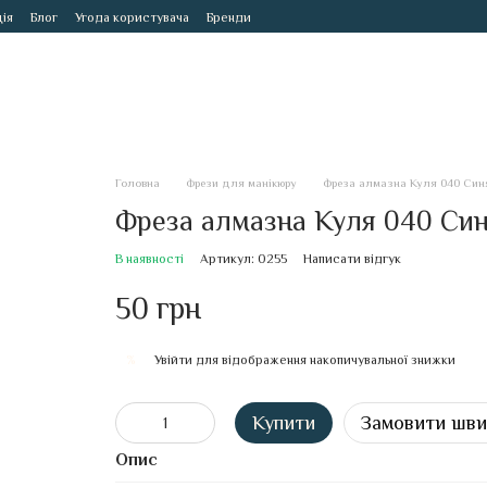
ія
Блог
Угода користувача
Бренди
Головна
Фрези для манікюру
Фреза алмазна Куля 040 Син
Фреза алмазна Куля 040 Си
В наявності
Артикул: 0255
Написати відгук
50 грн
Увійти
для відображення накопичувальної знижки
%
Купити
Замовити шв
Опис