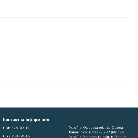
Контактна інформація
066 378-67-13
Україна, Одеська обл. м. Одеса
Ринок 7 км. магазин 792 (Милка)
063 399-39-62
Україна, Харківська обл. м. Харків