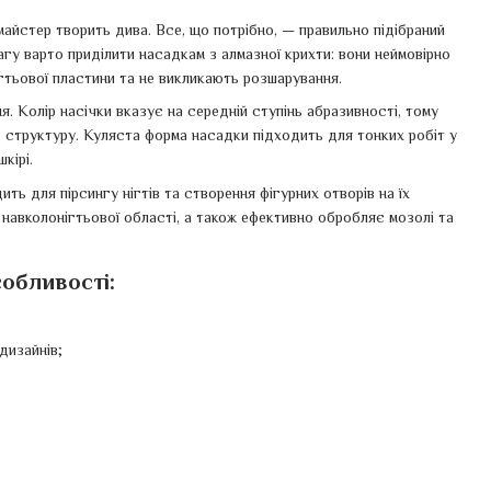
майстер творить дива. Все, що потрібно, — правильно підібраний
агу варто приділити насадкам з алмазної крихти: вони неймовірно
нігтьової пластини та не викликають розшарування.
. Колір насічки вказує на середній ступінь абразивності, тому
ю структуру. Куляста форма насадки підходить для тонких робіт у
кірі.
ть для пірсингу нігтів та створення фігурних отворів на їх
в навколонігтьової області, а також ефективно обробляє мозолі та
обливості:
дизайнів;