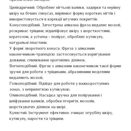
Циліндричний. Обробляє нігтьові валики, задирки та нерівну
шкіру на бічних синусах, вирівнює форму коротких нігтів і
використовується в корекції штучних покриттів.
Конусоподібний. Загострена алмазна фреза видаляє мозолі,
розкриває тріщини, відшліфовує шкіру з шорсткостями,
кератозом, а усічена - полірує, обробляє кутикулу,
натуральні пластини.
У формі зворотного конуса. Фреза з алмазним
наконечником-трапецією застосовується коригування
довжини, спилювання ороговілих ділянок.
Вогнеподібний. Фрези з алмазним наконечником такої форми
зручні для роботи з тріщинами, абразивними моделями
видаляють мозолі,
Голкоподібний. Підійде для роботи у важкодоступних
зонах, з неприлеглою кутикулою.
Оливоподібний. Насадка зручна для полірування і
шліфування валиків, обробки птеригія, мозолів,
шорсткуватих ділянок на шкірі.
Кулястий. Інструмент ефективно зчищає огрубілу шкіру,
кутикулу, нарости та тріщини.