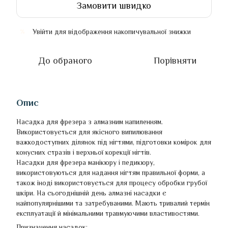
Замовити швидко
Увійти
для відображення накопичувальної знижки
%
До обраного
Порівняти
Опис
Насадка для фрезера з алмазним напиленням.
Використовується для якісного випилювання
важкодоступних ділянок під нігтями, підготовки комірок для
конусних стразів і верхньої корекції нігтів.
Насадки для фрезера манікюру і педикюру,
використовуються для надання нігтям правильної форми, а
також іноді використовується для процесу обробки грубої
шкіри. На сьогоднішній день алмазні насадки є
найпопулярнішими та затребуваними. Мають тривалий термін
експлуатації й мінімальними травмуючими властивостями.
Призначення насадок: